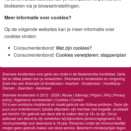
blokkeren via je browserinstellingen.
Meer informatie over cookies?
Op de volgende websites kan je meer informatie over
cookies vinden:
Consumentenbond:
Wat zijn cookies?
Consumentenbond:
Cookies verwijderen: stappenplan
Shemale Amsterdam voor geile sex chats in de Nederlandse hoofdstad. Geile
tiet en dikke pikken kun je verwachten. Shemales in Amsterdam en omgeving.
Zoek hier een Shemale uit Amsterdam- Haarlem - Amstelveen - Hoofddorp -
Diemen - Zaandam - Aalsmeer.
Shemale Amsterdam © 2012 - 2026
|
Abuse
|
Sitemap
|
Prijzen
|
FAQ
|
Privacy
policy
|
Algemene voorwaarden
|
Cookies
|
Contact
Dit is een erotische chatdienst en maakt gebruik van fictieve profielen. Deze zijn
puur voor entertainment, fysieke afspraken zijn hiermee niet mogelijk. Je betaalt
per bericht. Om gebruik van deze site te maken dien je 18+ te zijn. Om je
optimaal van dienst te zijn verwerken wij bijzondere persoonsgegevens. De
minimumleeftijd voor deelname is 18 jaar. Personen onder de minimumleeftijd
mogen geen gebruik maken van deze service. Bescherm minderjarigen tegen